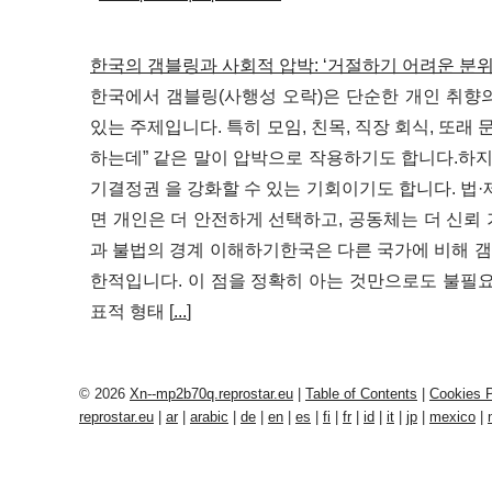
한국의 갬블링과 사회적 압박: ‘거절하기 어려운 분
한국에서 갬블링(사행성 오락)은 단순한 개인 취향의
있는 주제입니다. 특히 모임, 친목, 직장 회식, 또래 문
하는데” 같은 말이 압박으로 작용하기도 합니다.하지
기결정권 을 강화할 수 있는 기회이기도 합니다. 법·
면 개인은 더 안전하게 선택하고, 공동체는 더 신뢰 
과 불법의 경계 이해하기한국은 다른 국가에 비해 갬
한적입니다. 이 점을 정확히 아는 것만으로도 불필
표적 형태 [
...
]
© 2026
Xn--mp2b70q.reprostar.eu
|
Table of Contents
|
Cookies P
reprostar.eu
|
ar
|
arabic
|
de
|
en
|
es
|
fi
|
fr
|
id
|
it
|
jp
|
mexico
|